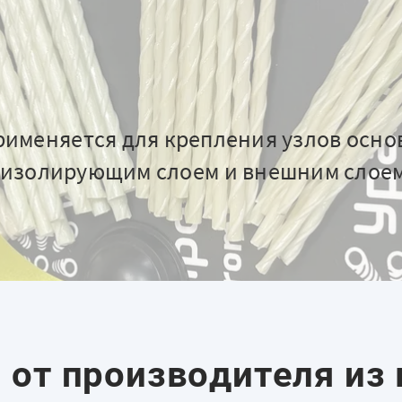
именяется для крепления узлов осно
оизолирующим слоем и внешним слое
и от производителя из