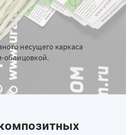
вного несущего каркаса
м-облицовкой.
 композитных