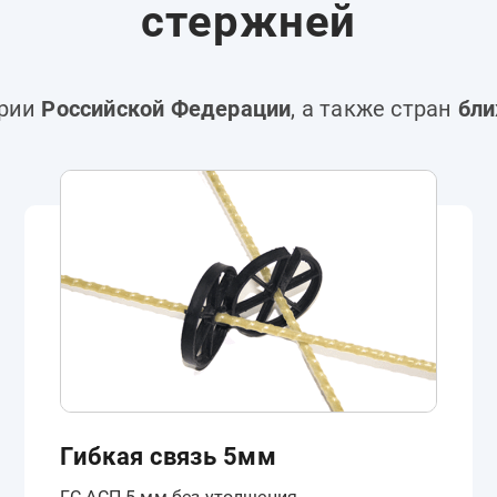
стержней
ории
Российской Федерации
, а также стран
бли
Гибкая связь 5мм
ГС-АСП 5 мм без утолщения