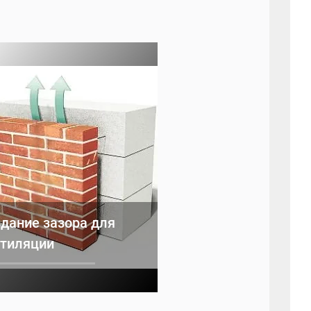
дание зазора для
тиляции